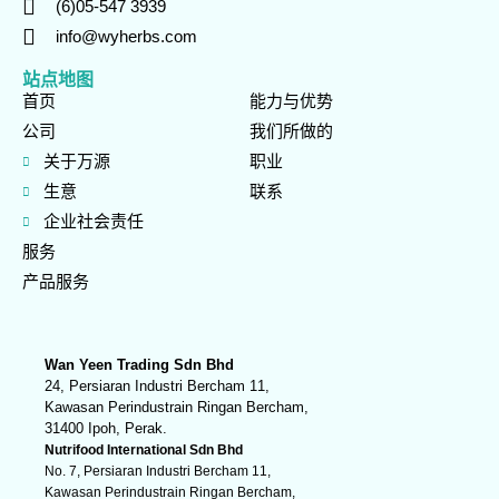
(6)05-547 3939
info@wyherbs.com
站点地图
首页
能力与优势
公司
我们所做的
关于万源
职业
生意
联系
企业社会责任
服务
产品服务
Wan Yeen Trading Sdn Bhd
24, Persiaran Industri Bercham 11,
Kawasan Perindustrain Ringan Bercham,
31400 Ipoh, Perak.
Nutrifood International Sdn Bhd
No. 7, Persiaran Industri Bercham 11,
Kawasan Perindustrain Ringan Bercham,